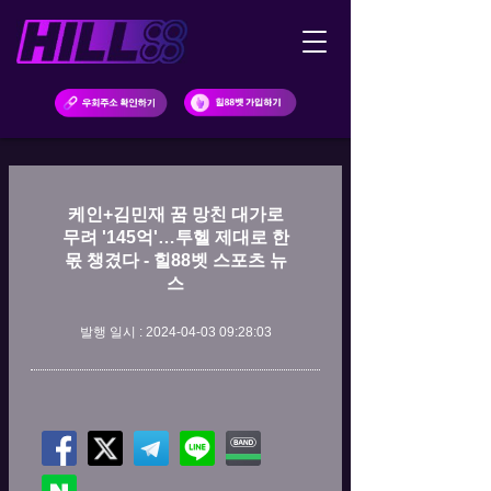
케인+김민재 꿈 망친 대가로
무려 '145억'…투헬 제대로 한
몫 챙겼다 - 힐88벳 스포츠 뉴
스
발행 일시 : 2024-04-03 09:28:03