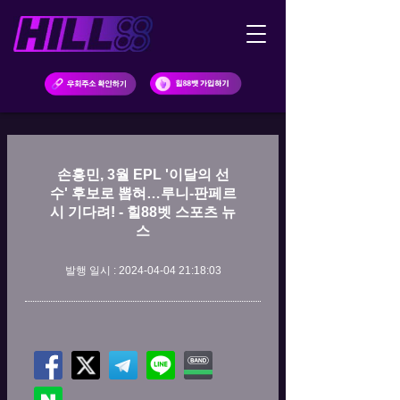
손흥민, 3월 EPL '이달의 선
수' 후보로 뽑혀…루니-판페르
시 기다려! - 힐88벳 스포츠 뉴
스
발행 일시 : 2024-04-04 21:18:03