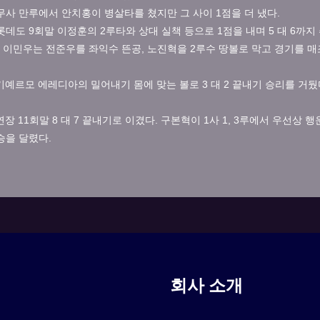
 무사 만루에서 안치홍이 병살타를 쳤지만 그 사이 1점을 더 냈다.
 롯데도 9회말 이정훈의 2루타와 상대 실책 등으로 1점을 내며 5 대 6까
이민우는 전준우를 좌익수 뜬공, 노진혁을 2루수 땅볼로 막고 경기를 매조졌는
예르모 에레디아의 밀어내기 몸에 맞는 볼로 3 대 2 끝내기 승리를 거뒀다. 
연장 11회말 8 대 7 끝내기로 이겼다. 구본혁이 1사 1, 3루에서 우선상
승을 달렸다.
회사 소개