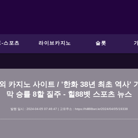
E-스포츠
라이브카지노
슬롯
해외 카지노 사이트 / '한화 38년 최초 역사'
막 승률 8할 질주 - 힐88벳 스포츠 뉴스
발행 일시 : 2024-04-05 07:46:47 | 고유주소 :
https://hill88bet.kr/2024/04/05/19338