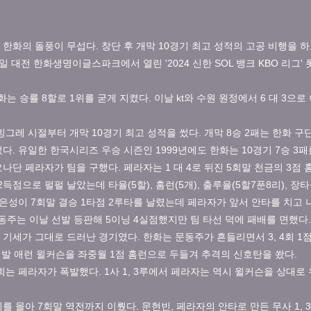
 한화의 돌풍이 무섭다. 창단 후 개막 10경기 최고 성적의 고공 비행을 하
 대전 한화생명이글스파크에서 열린 '2024 신한 SOL 뱅크 KBO 리그' 롯
 승률 8할로 1위를 굳게 지켰다. 이날 kt와 수원 원정에서 6 대 3으로 이겨
빙그레 시절부터 개막 10경기 최고 성적을 썼다. 개막 8승 2패는 한화 구단
었다. 유일한 한국시리즈 우승 시즌인 1999년에도 한화는 10경기 7승 3패
나단 페라자가 팀을 구했다. 페라자는 1 대 4로 뒤진 5회말 천금의 3
득점으로 펄펄 날았는데 타율(5할), 홈런(5개), 출루율(5할7푼8리), 장타율
은성이 7회말 결승 1타점 2루타를 날렸는데 페라자가 앞서 안타를 치고 
완 문동주는 이날 선발 등판해 5이닝 4실점했지만 팀 타선 덕에 패배를 면했다.
기세가 그대로 드러난 경기였다. 한화는 문동주가 흔들리면서 3, 4회 1
롯데 선발 애런 윌커슨을 좌중월 1점 홈런으로 두들겨 추격의 신호탄을 쐈다.
5회는 페라자가 폭발했다. 1사 1, 3루에서 페라자는 역시 윌커슨을 상대로 
세를 몰아 7회말 역전까지 이뤘다. 문현빈, 페라자의 안타로 만든 무사 1,