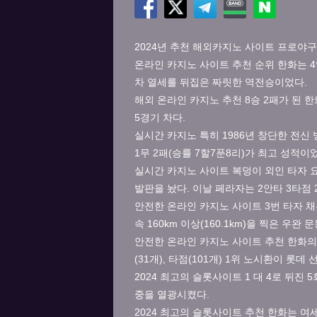
2024년 추천 해외카지노 사이트 프로야구
온라인 카지노 사이트 추천 순위 한화는 4일
차 열세를 뒤집은 짜릿한 역전승이었다.
해외 온라인 카지노 추천 8승 2패가 된 한화는
5경기 차다.
실시간 카지노 특히 1986년 창단한 전신 
1무 2패(승률 7할7푼8리)가 최고 성적이
실시간 카지노 사이트 복덩이 외인 타자 요
발판을 놨다. 이날 페라자는 2안타 3타점 2
안전한 온라인 카지노 사이트 3번 타자 채
속 160km 이상(160.1km)을 찍은 우
안전한 온라인 카지노 사이트 추천 한화의 
(31개), 타점(101개) 1위 노시환이 
2024 최고의 슬롯사이트 1 대 4로 뒤진 
중을 열광시켰다.
2024 최고의 슬롯사이트 추천 한화는 여