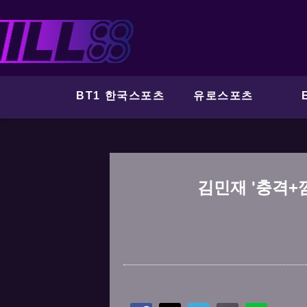
BT1 한국스포츠
유로스포츠
김민재 '충격+깜