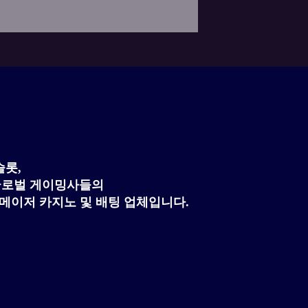
슬롯,
 글로벌 게이밍사들의
메이저 카지노 및 배팅 업체입니다.