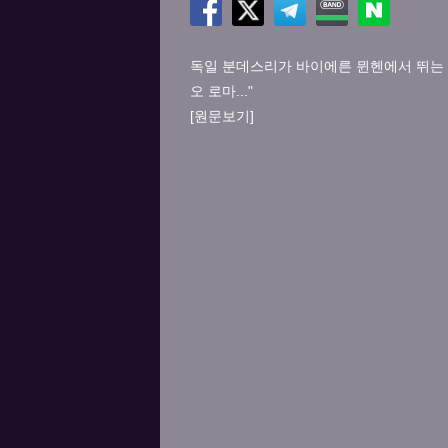
독일 분데스리가 바이에른 뮌헨에서 뛰는 
오 로마..."
[원문보기]