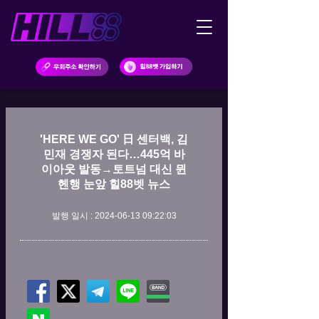
'HERE WE GO' 日 센터백, 김
민재 경쟁자 된다…445억 바
이아웃 발동→토트넘 대신 뮌
헨행 눈앞 힐88벳 뉴스
발행 일시 : 2024-06-13 09:22:03