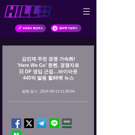
김민재 주전 경쟁 가속화!
'Here We Go' 뮌헨, 경쟁자로
日 DF 영입 근접…바이아웃
445억 발동 힐88벳 뉴스
발행 일시 : 2024-06-13 21:00:04