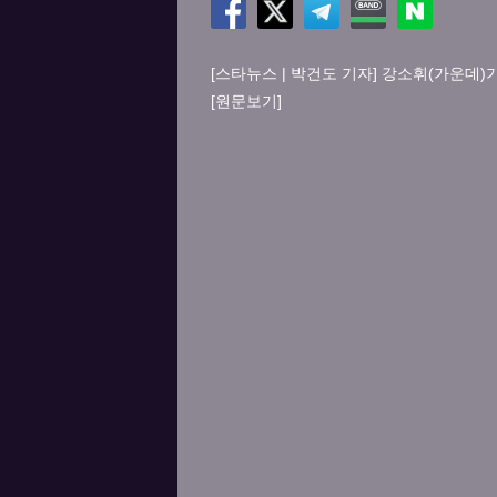
[스타뉴스 | 박건도 기자] 강소휘(가운데)
[원문보기]