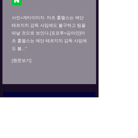
사진=게티이미지. 마츠 훔멜스는 에단
테르지치 감독 사임에도 불구하고 팀을
떠날 것으로 보인다.[포포투=김아인]마
츠 훔멜스는 에단 테르지치 감독 사임에
도 불..."
[원문보기]
회사 소개
웹사이트 지도
힐88벳는 라이브 카지노, 슬롯,
BT1
라이브 |
카지노
E스포츠, 가상스포츠 등 글로벌 게이밍사들의
가상스포츠
슬롯
정품게임을 제공해드리는 메이저 카지노 및 배팅
TV게임
라이브카
업체입니다.
지노