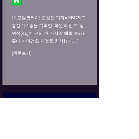
[스포탈코리아] 오상진 기자= KBO리그
통산 121승을 기록한 '좌완 레전드' 장
원삼(41)이 은퇴 전 마지막 해를 보냈던
롯데 자이언츠 시절을 회상했다...."
[원문보기]
회사 소개
웹사이트 지도
힐88벳는 라이브 카지노, 슬롯,
BT1
라이브 |
카지노
E스포츠, 가상스포츠 등 글로벌 게이밍사들의
가상스포츠
슬롯
정품게임을 제공해드리는 메이저 카지노 및 배팅
TV게임
라이브카
업체입니다.
지노