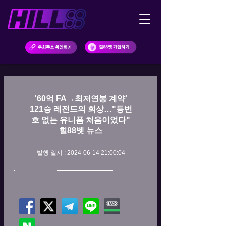
'60억 FA→최저연봉 계약'
121승 레전드의 회상…"등번
호 없는 유니폼 처음이었다"
힐88벳 뉴스
발행 일시 : 2024-06-14 21:00:04