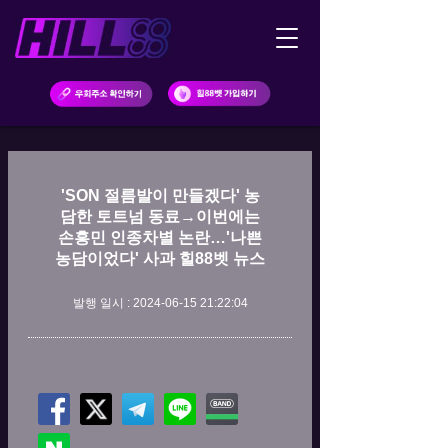
'SON 절름발이 만들겠다' 농
담한 토트넘 동료→이번에는
손흥민 인종차별 논란…'나쁜
농담이었다' 사과 힐88벳 뉴스
발행 일시 : 2024-06-15 21:22:04