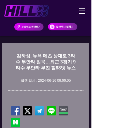
김하성, 뉴욕 메츠 상대로 3타
수 무안타 침묵…최근 3경기 9
타수 무안타 부진 힐88벳 뉴스
발행 일시 : 2024-06-16 09:00:05