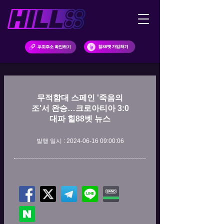
무적함대 스페인 '죽음의
조'서 완승…크로아티아 3:0
대파 힐88벳 뉴스
발행 일시 : 2024-06-16 09:00:06