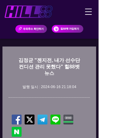
김정균 "젠지전, 내가 선수단
컨디션 관리 못했다" 힐88벳
뉴스
발행 일시 : 2024-06-16 21:18:04