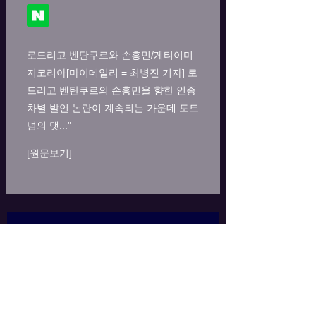
로드리고 벤탄쿠르와 손흥민/게티이미
지코리아[마이데일리 = 최병진 기자] 로
드리고 벤탄쿠르의 손흥민을 향한 인종
차별 발언 논란이 계속되는 가운데 토트
넘의 댓..."
[원문보기]
회사 소개
웹사이트 지도
힐88벳는 라이브 카지노, 슬롯,
BT1
라이브 |
카지노
E스포츠, 가상스포츠 등 글로벌 게이밍사들의
가상스포츠
슬롯
정품게임을 제공해드리는 메이저 카지노 및 배팅
TV게임
라이브카
업체입니다.
지노