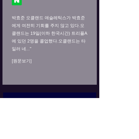
박효준 오클랜드 애슬레틱스가 박효준
에게 여전히 기회를 주지 않고 있다.오
클랜드는 19일(이하 한국시간) 트리플A
에 있던 2명을 콜업했다.오클랜드는 타
일러 네..."
[원문보기]
회사 소개
웹사이트 지도
힐88벳는 라이브 카지노, 슬롯,
BT1
라이브 |
카지노
E스포츠, 가상스포츠 등 글로벌 게이밍사들의
가상스포츠
슬롯
정품게임을 제공해드리는 메이저 카지노 및 배팅
TV게임
라이브카
업체입니다.
지노