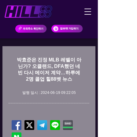
박효준은 진정 MLB 레벨이 아
닌가? 오클랜드, DFA했던 네
빈 다시 메이저 계약…하루에
2명 콜업 힐88벳 뉴스
발행 일시 : 2024-06-19 09:22:05