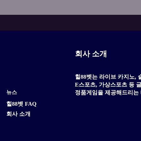
회사 소개
힐88벳는 라이브 카지노, 
E스포츠, 가상스포츠 등
뉴스
정품게임을 제공해드리는 
힐88벳 FAQ
회사 소개