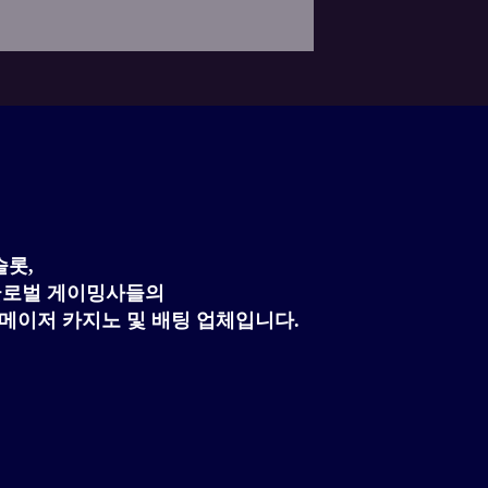
슬롯,
 글로벌 게이밍사들의
메이저 카지노 및 배팅 업체입니다.