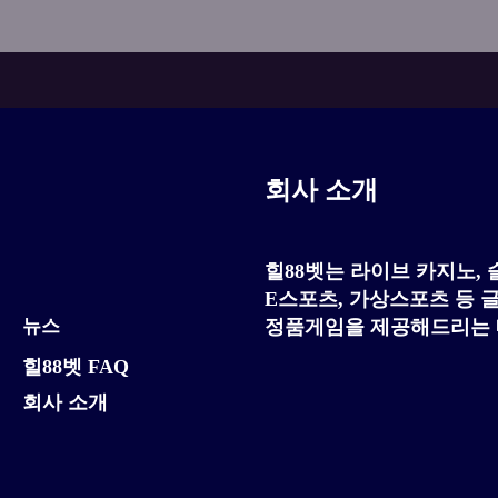
회사 소개
힐88벳는 라이브 카지노, 
E스포츠, 가상스포츠 등
뉴스
정품게임을 제공해드리는 
힐88벳 FAQ
회사 소개