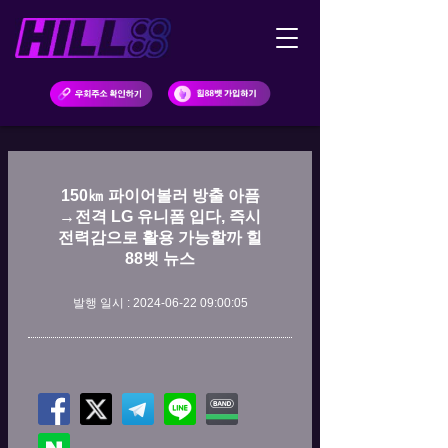
150㎞ 파이어볼러 방출 아픔
→전격 LG 유니폼 입다, 즉시
전력감으로 활용 가능할까 힐
88벳 뉴스
발행 일시 : 2024-06-22 09:00:05