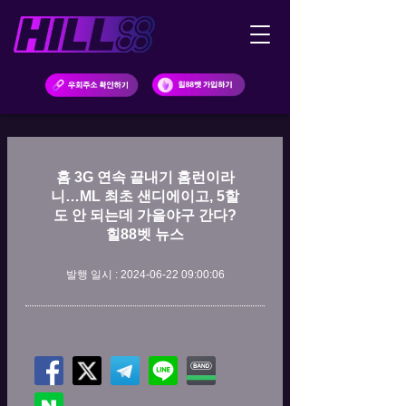
홈 3G 연속 끝내기 홈런이라
니…ML 최초 샌디에이고, 5할
도 안 되는데 가을야구 간다?
힐88벳 뉴스
발행 일시 : 2024-06-22 09:00:06