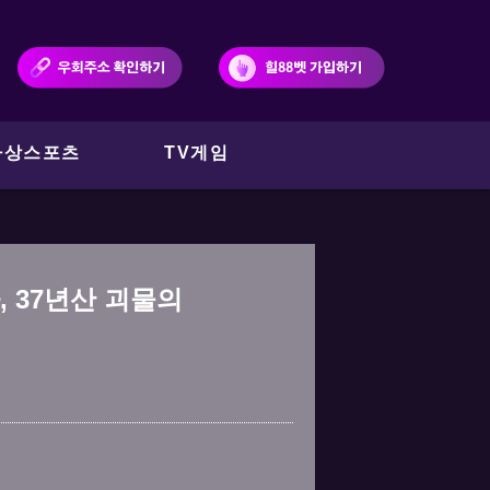
가상스포츠
TV게임
, 37년산 괴물의