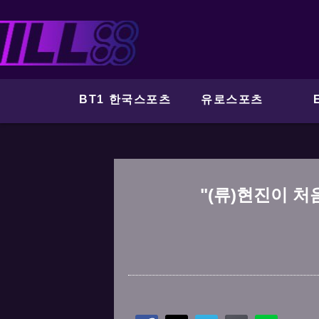
BT1 한국스포츠
유로스포츠
"(류)현진이 처