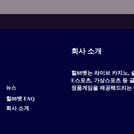
회사 소개
힐88벳는 라이브 카지노, 
E스포츠, 가상스포츠 등
뉴스
정품게임을 제공해드리는 
힐88벳 FAQ
회사 소개