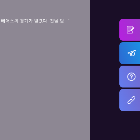
베어스의 경기가 열렸다. 전날 팀..."