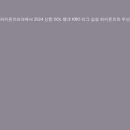
성라이온즈파크에서 2024 신한 SOL 뱅크 KBO 리그 삼성 라이온즈와 두산 