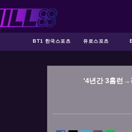
BT1 한국스포츠
유로스포츠
'4년간 3홈런→