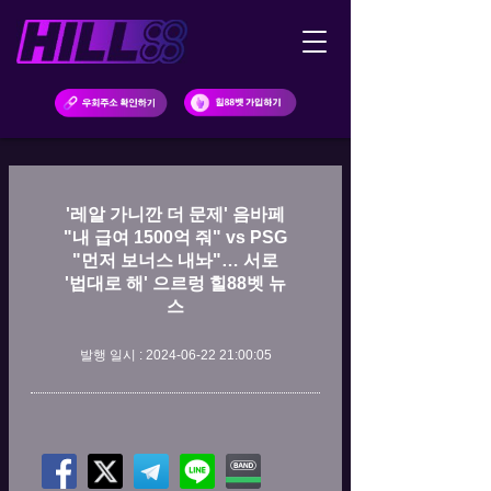
'레알 가니깐 더 문제' 음바페
"내 급여 1500억 줘" vs PSG
"먼저 보너스 내놔"… 서로
'법대로 해' 으르렁 힐88벳 뉴
스
발행 일시 : 2024-06-22 21:00:05