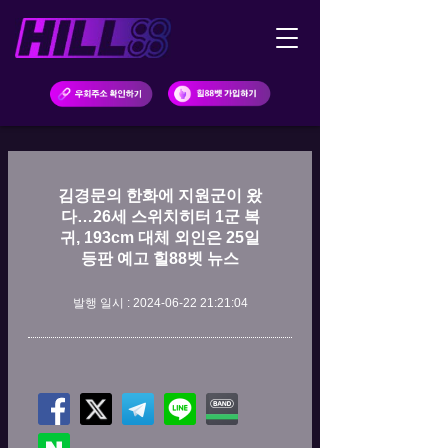
김경문의 한화에 지원군이 왔
다…26세 스위치히터 1군 복
귀, 193cm 대체 외인은 25일
등판 예고 힐88벳 뉴스
발행 일시 : 2024-06-22 21:21:04