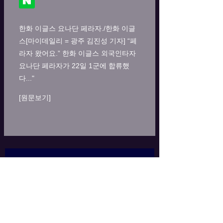
한화 이글스 요나단 페라자./한화 이글
스[마이데일리 = 광주 김진성 기자] “페
라자 왔어요.” 한화 이글스 외국인타자
요나단 페라자가 22일 1군에 합류했
다..."
[원문보기]
회사 소개
웹사이트 지도
힐88벳는 라이브 카지노, 슬롯,
BT1
라이브 |
카지노
E스포츠, 가상스포츠 등 글로벌 게이밍사들의
가상스포츠
슬롯
정품게임을 제공해드리는 메이저 카지노 및 배팅
TV게임
라이브카
업체입니다.
지노