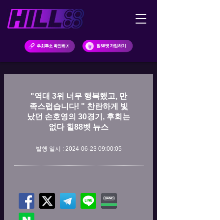
"역대 3위 너무 행복했고, 만
족스럽습니다! " 찬란하게 빛
났던 손호영의 30경기, 후회는
없다 힐88벳 뉴스
발행 일시 : 2024-06-23 09:00:05