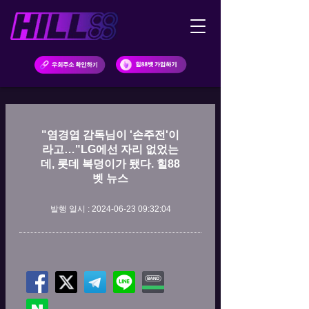
"염경엽 감독님이 '손주전'이
라고…"LG에선 자리 없었는
데, 롯데 복덩이가 됐다. 힐88
벳 뉴스
발행 일시 : 2024-06-23 09:32:04