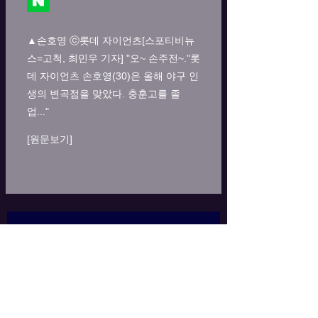
▲손호영 ⓒ롯데 자이언츠[스포티비뉴
스=고척, 최민우 기자] "오~ 손주전~."롯
데 자이언츠 손호영(30)은 올해 야구 인
생의 변곡점을 맞았다. 충훈고를 졸
업..."
[원문보기]
회사 소개
웹사이트 지도
힐88벳는 라이브 카지노, 슬롯,
BT1
라이브 |
카지노
E스포츠, 가상스포츠 등 글로벌 게이밍사들의
가상스포츠
슬롯
정품게임을 제공해드리는 메이저 카지노 및 배팅
TV게임
라이브카
업체입니다.
지노