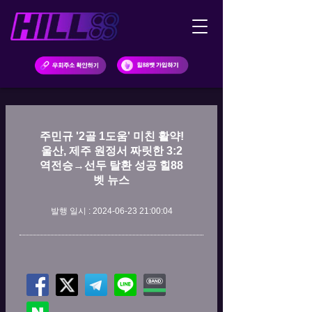
주민규 '2골 1도움' 미친 활약!
울산, 제주 원정서 짜릿한 3:2
역전승→선두 탈환 성공 힐88
벳 뉴스
발행 일시 : 2024-06-23 21:00:04