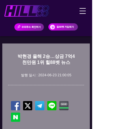
박현경 올해 2승…상금 7억4
천만원 1위 힐88벳 뉴스
발행 일시 : 2024-06-23 21:00:05