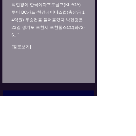
박현경이 한국여자프로골프(KLPGA)
투어 BC카드·한경레이디스컵(총상금 1
4억원) 우승컵을 들어올렸다.박현경은
23일 경기도 포천시 포천힐스CC(파72·
6..."
[원문보기]
회사 소개
웹사이트 지도
힐88벳는 라이브 카지노, 슬롯,
BT1
라이브 |
카지노
E스포츠, 가상스포츠 등 글로벌 게이밍사들의
가상스포츠
슬롯
정품게임을 제공해드리는 메이저 카지노 및 배팅
TV게임
라이브카
업체입니다.
지노