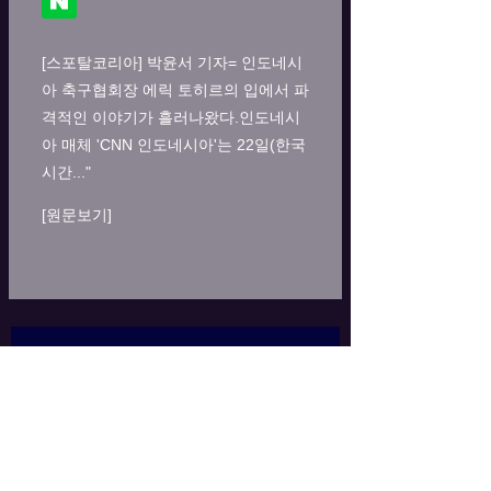
[스포탈코리아] 박윤서 기자= 인도네시
아 축구협회장 에릭 토히르의 입에서 파
격적인 이야기가 흘러나왔다.인도네시
아 매체 'CNN 인도네시아'는 22일(한국
시간..."
[원문보기]
회사 소개
웹사이트 지도
힐88벳는 라이브 카지노, 슬롯,
BT1
라이브 |
카지노
E스포츠, 가상스포츠 등 글로벌 게이밍사들의
가상스포츠
슬롯
정품게임을 제공해드리는 메이저 카지노 및 배팅
TV게임
라이브카
업체입니다.
지노