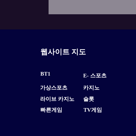
웹사이트 지도
BT1
E-
스포츠
가상스포츠
카지노
라이브 카지노
슬롯
빠른게임
TV게임