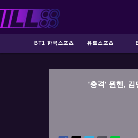
BT1 한국스포츠
유로스포츠
'충격' 뮌헨, 