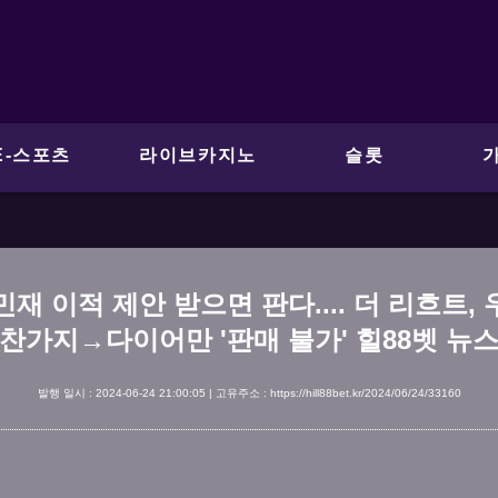
E-스포츠
라이브카지노
슬롯
김민재 이적 제안 받으면 판다.... 더 리흐트
찬가지→다이어만 '판매 불가' 힐88벳 뉴
발행 일시 : 2024-06-24 21:00:05 | 고유주소 :
https://hill88bet.kr/2024/06/24/33160