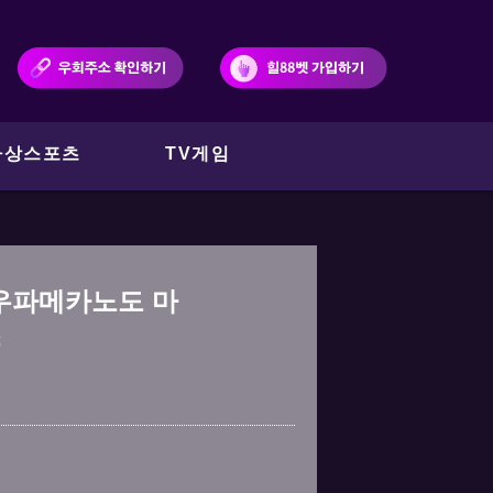
가상스포츠
TV게임
, 우파메카노도 마
스