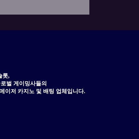
슬롯,
 글로벌 게이밍사들의
메이저 카지노 및 배팅 업체입니다.