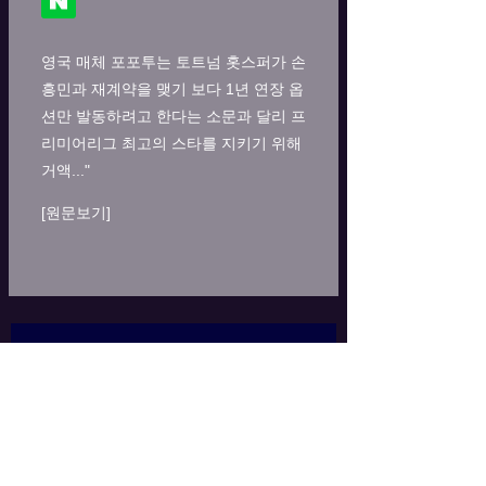
영국 매체 포포투는 토트넘 홋스퍼가 손
흥민과 재계약을 맺기 보다 1년 연장 옵
션만 발동하려고 한다는 소문과 달리 프
리미어리그 최고의 스타를 지키기 위해
거액..."
[원문보기]
회사 소개
웹사이트 지도
힐88벳는 라이브 카지노, 슬롯,
BT1
라이브 |
카지노
E스포츠, 가상스포츠 등 글로벌 게이밍사들의
가상스포츠
슬롯
정품게임을 제공해드리는 메이저 카지노 및 배팅
TV게임
라이브카
업체입니다.
지노