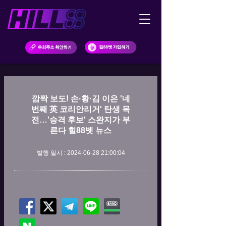
깜짝 보도! 손·황·김 이은 '네
번째 英 코리안리거' 탄생 목
전…'승격 후보' 스완지가 부
른다 힐88벳 뉴스
발행 일시 : 2024-06-28 21:00:04