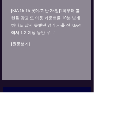
[KIA 15:15 롯데/지난 25일]1회부터 홈
런을 맞고 또 아웃 카운트를 10분 넘게
하나도 잡지 못했던 경기.사흘 전 KIA전
에서 1.2 이닝 동안 무..."
[원문보기]
회사 소개
웹사이트 지도
힐88벳는 라이브 카지노, 슬롯,
BT1
라이브 |
카지노
E스포츠, 가상스포츠 등 글로벌 게이밍사들의
가상스포츠
슬롯
정품게임을 제공해드리는 메이저 카지노 및 배팅
TV게임
라이브카
업체입니다.
지노