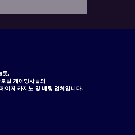
슬롯,
 글로벌 게이밍사들의
메이저 카지노 및 배팅 업체입니다.