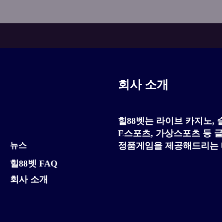
회사 소개
힐88벳는 라이브 카지노, 
E스포츠, 가상스포츠 등
뉴스
정품게임을 제공해드리는 
힐88벳 FAQ
회사 소개