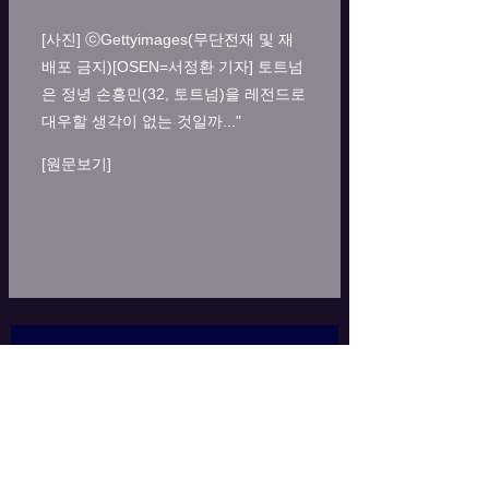
[사진] ⓒGettyimages(무단전재 및 재
배포 금지)[OSEN=서정환 기자] 토트넘
은 정녕 손흥민(32, 토트넘)을 레전드로
대우할 생각이 없는 것일까..."
[원문보기]
회사 소개
웹사이트 지도
힐88벳는 라이브 카지노, 슬롯,
BT1
라이브 |
카지노
E스포츠, 가상스포츠 등 글로벌 게이밍사들의
가상스포츠
슬롯
정품게임을 제공해드리는 메이저 카지노 및 배팅
TV게임
라이브카
업체입니다.
지노