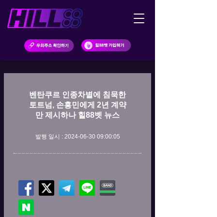
벤탄쿠르 인종차별에 침묵한
토트넘, 손흥민에게 2년 계약
만 제시하나 힐88벳 뉴스
발행 일시 : 2024-06-30 09:00:05