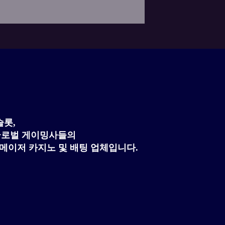
슬롯,
 글로벌 게이밍사들의
메이저 카지노 및 배팅 업체입니다.