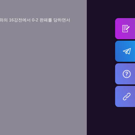
와의 16강전에서 0-2 완패를 당하면서