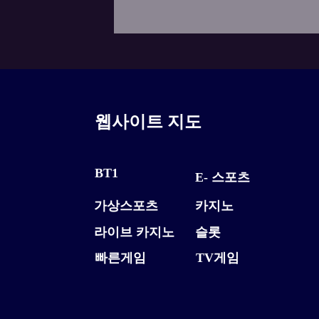
웹사이트 지도
BT1
E-
스포츠
가상스포츠
카지노
라이브 카지노
슬롯
빠른게임
TV게임