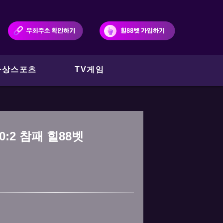
가상스포츠
TV게임
:2 참패 힐88벳