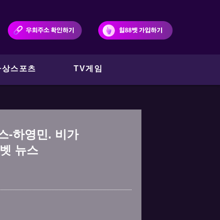
가상스포츠
TV게임
스-하영민. 비가
벳 뉴스