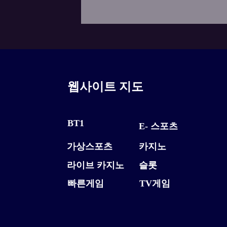
웹사이트 지도
BT1
E-
스포츠
가상스포츠
카지노
라이브 카지노
슬롯
빠른게임
TV게임