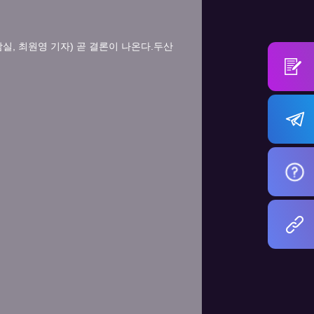
실, 최원영 기자) 곧 결론이 나온다.두산