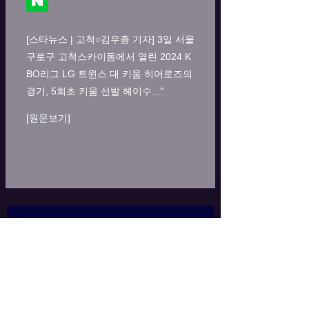
[스타뉴스 | 고척=김우종 기자] 3일 서울
구로구 고척스카이돔에서 열린 2024 K
BO리그 LG 트윈스 대 키움 히어로즈의
경기, 5회초 키움 선발 헤이수..."
[원문보기]
회사 소개
웹사이트 지도
힐88벳는 라이브 카지노, 슬롯,
BT1
라이브 |
카지노
E스포츠, 가상스포츠 등 글로벌 게이밍사들의
가상스포츠
슬롯
정품게임을 제공해드리는 메이저 카지노 및 배팅
TV게임
라이브카
업체입니다.
지노