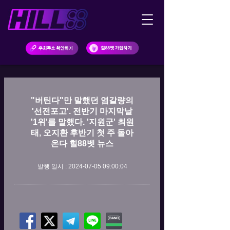
"버틴다"만 말했던 염갈량의
'선전포고'. 전반기 마지막날
'1위'를 말했다. '지원군' 최원
태, 오지환 후반기 첫 주 돌아
온다 힐88벳 뉴스
발행 일시 : 2024-07-05 09:00:04