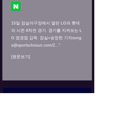
15일 잠실야구장에서 열린 LG와 롯데
의 시즌 8차전 경기. 경기를 지켜보는 L
G 염경엽 감독. 잠실=송정헌 기자
song
s@sportschosun.com
/2..."
[원문보기]
회사 소개
웹사이트 지도
힐88벳는 라이브 카지노, 슬롯,
BT1
라이브 |
카지노
E스포츠, 가상스포츠 등 글로벌 게이밍사들의
가상스포츠
슬롯
정품게임을 제공해드리는 메이저 카지노 및 배팅
TV게임
라이브카
업체입니다.
지노