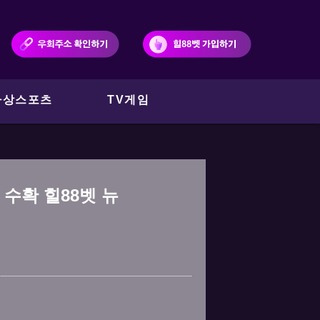
가상스포츠
TV게임
수확 힐88벳 뉴