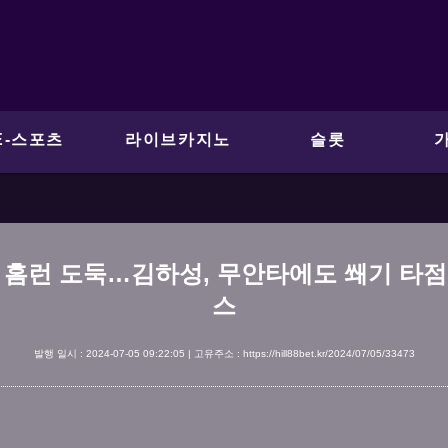
E-스포츠
라이브카지노
슬롯
에 홈런 도둑…김하성, 무안타에도 쐐기 타점 
스
발행 일시 : 2024-07-05 09:22:05 | 고유주소 :
https://hill88bet.kr/2024/07/05/33473