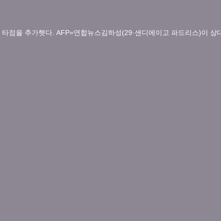
점을 추가햇다. AFP=연합뉴스김하성(29·샌디에이고 파드리스)이 상대 