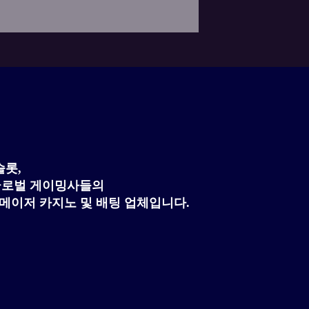
슬롯,
 글로벌 게이밍사들의
메이저 카지노 및 배팅 업체입니다.