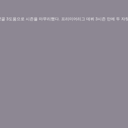
2골 3도움으로 시즌을 마무리했다. 프리미어리그 데뷔 3시즌 만에 두 자