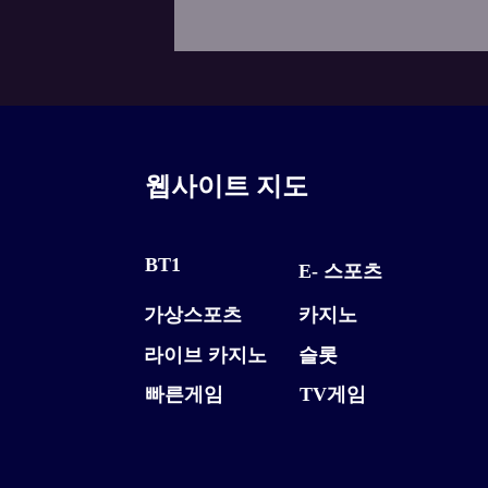
웹사이트 지도
BT1
E-
스포츠
가상스포츠
카지노
라이브 카지노
슬롯
빠른게임
TV게임