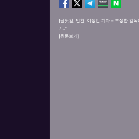
[골닷컴, 인천] 이정빈 기자 = 조성환 
7..."
[원문보기]