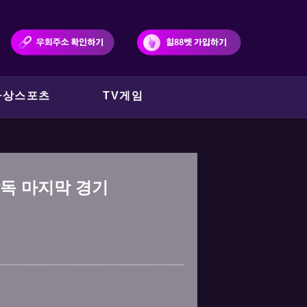
가상스포츠
TV게임
감독 마지막 경기