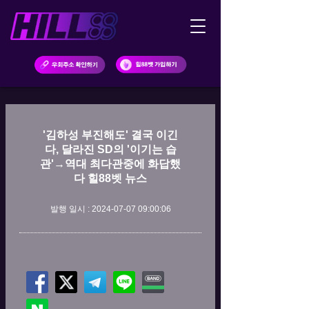
'김하성 부진해도' 결국 이긴
다, 달라진 SD의 '이기는 습
관'→역대 최다관중에 화답했
다 힐88벳 뉴스
발행 일시 : 2024-07-07 09:00:06