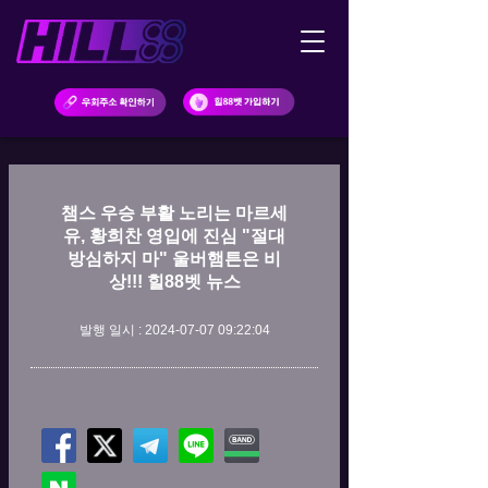
챔스 우승 부활 노리는 마르세
유, 황희찬 영입에 진심 "절대
방심하지 마" 울버햄튼은 비
상!!! 힐88벳 뉴스
발행 일시 : 2024-07-07 09:22:04