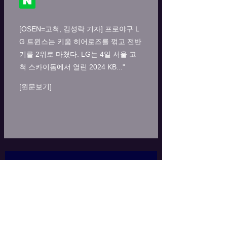
[OSEN=고척, 김성락 기자] 프로야구 L
G 트윈스는 키움 히어로즈를 꺾고 전반
기를 2위로 마쳤다. LG는 4일 서울 고
척 스카이돔에서 열린 2024 KB..."
[원문보기]
회사 소개
웹사이트 지도
힐88벳는 라이브 카지노, 슬롯,
BT1
라이브 |
카지노
E스포츠, 가상스포츠 등 글로벌 게이밍사들의
가상스포츠
슬롯
정품게임을 제공해드리는 메이저 카지노 및 배팅
TV게임
라이브카
업체입니다.
지노