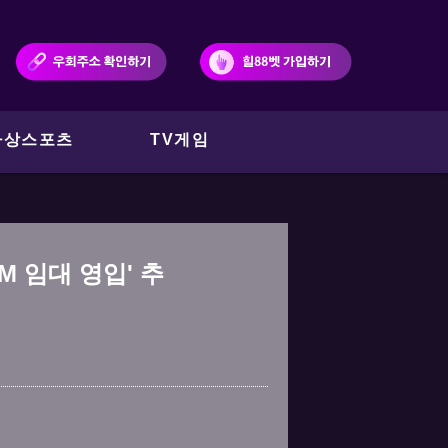
가상스포츠
TV게임
M 임대 영입' 추