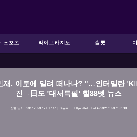
E-스포츠
라이브카지노
슬롯
민재, 이토에 밀려 떠나나? "…인터밀란 'KI
진→日도 '대서특필' 힐88벳 뉴스
발행 일시 : 2024-07-07 21:17:04 | 고유주소 :
https://hill88bet.kr/2024/07/07/33538