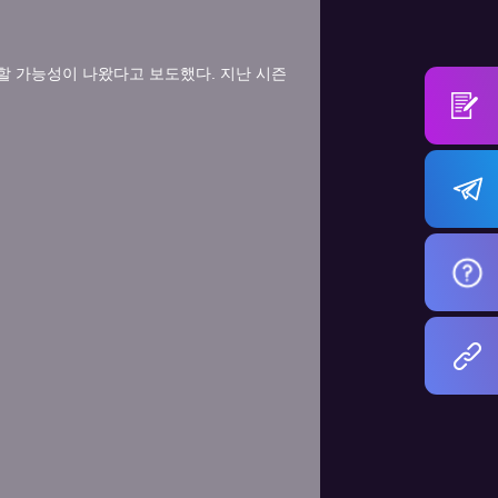
할 가능성이 나왔다고 보도했다. 지난 시즌