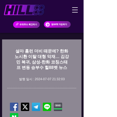
설마 홈런 더비 때문에? 한화
노시환 이탈 대형 악재… 김강
민 복귀, 삼성-한화 코칭스태
프 변동 승부수 힐88벳 뉴스
발행 일시 : 2024-07-07 21:32:03