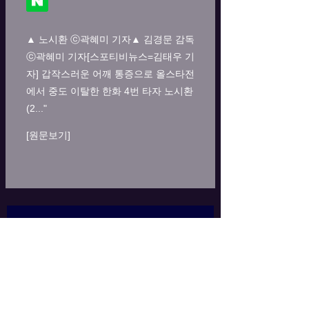
▲ 노시환 ⓒ곽혜미 기자▲ 김경문 감독
ⓒ곽혜미 기자[스포티비뉴스=김태우 기
자] 갑작스러운 어깨 통증으로 올스타전
에서 중도 이탈한 한화 4번 타자 노시환
(2..."
[원문보기]
회사 소개
웹사이트 지도
힐88벳는 라이브 카지노, 슬롯,
BT1
라이브 |
카지노
E스포츠, 가상스포츠 등 글로벌 게이밍사들의
가상스포츠
슬롯
정품게임을 제공해드리는 메이저 카지노 및 배팅
TV게임
라이브카
업체입니다.
지노