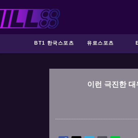
BT1 한국스포츠
유로스포츠
이런 극진한 대