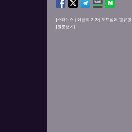
[스타뉴스 | 이원희 기자] 토트넘에 합류한 
[원문보기]