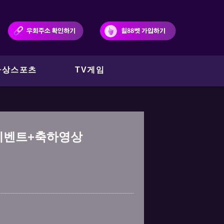
가상스포츠
TV게임
 이벤트+축하영상