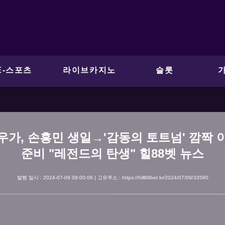
E-스포츠
라이브카지노
슬롯
우가, 손흥민 생일→'감동의 토트넘' 깜짝
준비 "레전드의 탄생" 힐88벳 뉴스
발행 일시 : 2024-07-09 09:00:06 | 고유주소 :
https://hill88bet.kr/2024/07/09/33580