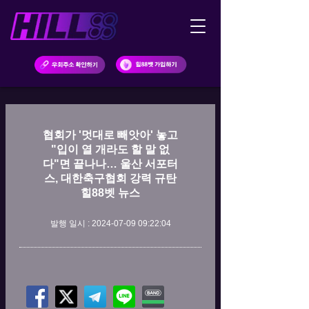
협회가 '멋대로 빼앗아' 놓고
"입이 열 개라도 할 말 없
다"면 끝나나… 울산 서포터
스, 대한축구협회 강력 규탄
힐88벳 뉴스
발행 일시 : 2024-07-09 09:22:04