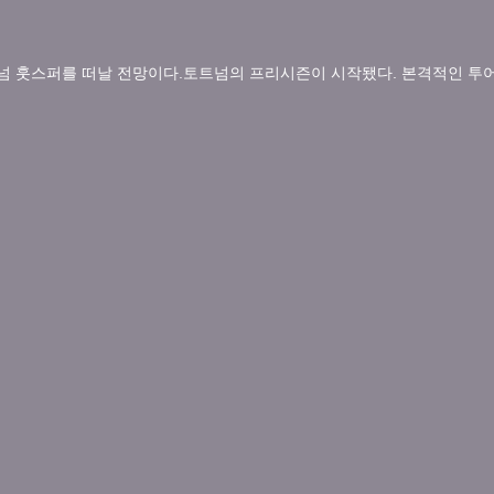
넘 훗스퍼를 떠날 전망이다.토트넘의 프리시즌이 시작됐다. 본격적인 투