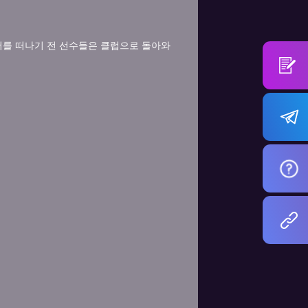
어를 떠나기 전 선수들은 클럽으로 돌아와