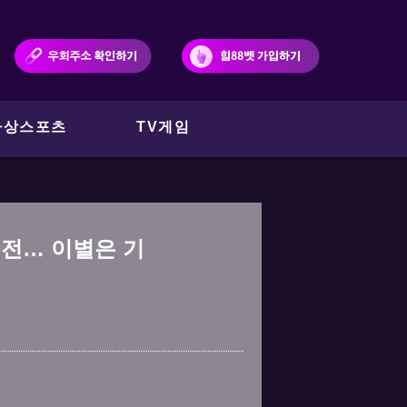
가상스포츠
TV게임
출전… 이별은 기